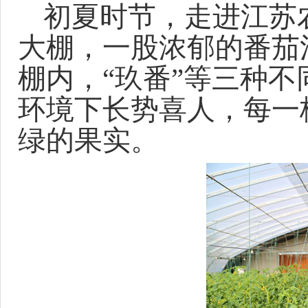
初夏时节，走进
江苏
大棚，一股浓郁的番茄
棚内，
“
玖番
”
等
三种不
环境下长势喜人，每一
绿的果实。