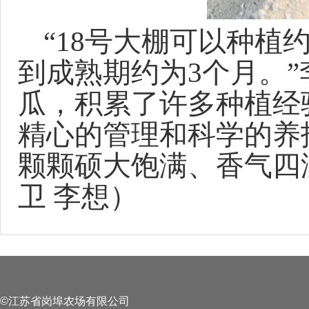
“18号大棚
可以种植约
到
成熟期
约
为3个月
。
瓜，积累了许多种植经
精心的管理和科学的养
颗颗硕大饱满、香气四
卫 李想
）
©江苏省岗埠农场有限公司