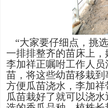
“
大家要仔细点，挑
一排排整齐的苗床上，
李加祥正嘱咐工作人员
苗，
将这些幼苗移栽到
方便瓜苗浇水，李加祥
瓜苗栽好了就可以浇水
选
的香瓜品种，植株长