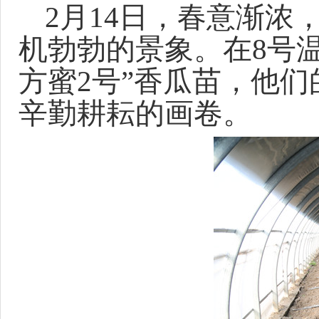
2月14日，春意渐
机勃勃的景象。在8号
方蜜2号”香瓜苗，他
辛勤耕耘的画卷。