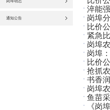
比价
岗埠动态
淬能强
岗埠
力提
通知公告
比价
紧急
岗埠
岗埠：
比价
抢抓农
书香润
司秋
岗埠
少年
鱼苗
《岗