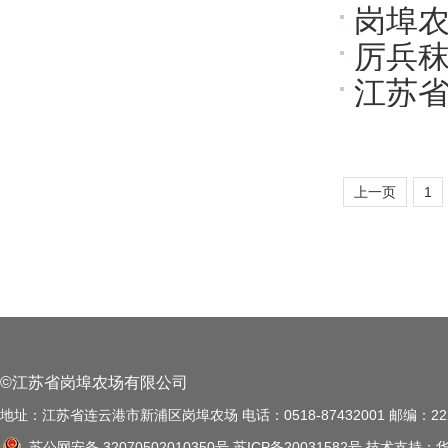
岗埠
厉兵秣
果
江苏
分公
公告
上一页
1
©江苏省岗埠农场有限公司
地址：江苏省连云港市新浦区岗埠农场 电话：0518-87432001 邮编：222
苏公网安备 32070502010350号
苏ICP备20031582号
技术支持：