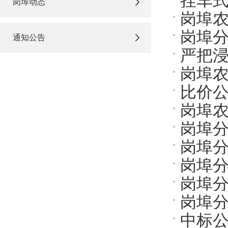
挂车
岗埠动态
岗埠农
岗埠分
通知公告
严把浸
岗埠农
司召
比价
岗埠
岗埠
岗埠
岗埠分
岗埠分
岗埠分
中标