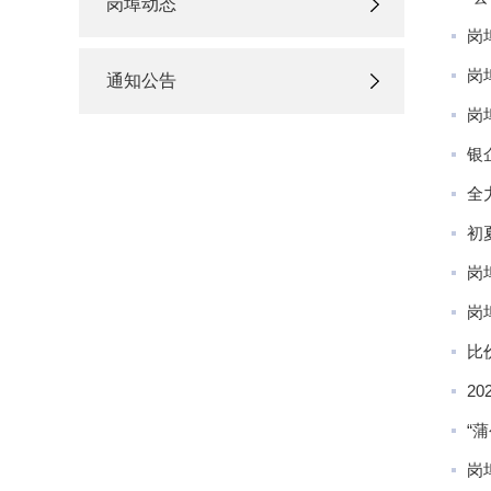
岗埠动态
岗
岗
通知公告
岗
银
全
初
岗
岗
比
2
“
岗