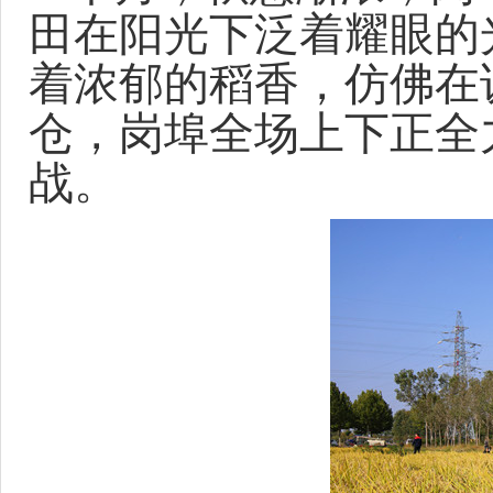
田在阳光下泛着耀眼的
着浓郁的稻香，仿佛在
仓，
岗埠全场
上下正全
战
。