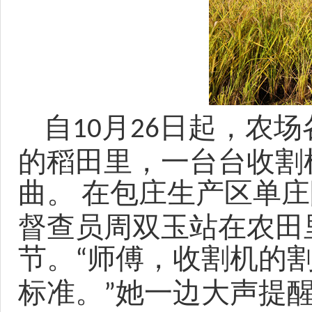
自
月
日起，农场
10
26
的稻田里，一台台收割
曲。
在包庄生产区单庄
督查员周双玉站在
农田
节。
师傅，收割机的
“
标准。
她
一边大声提
”