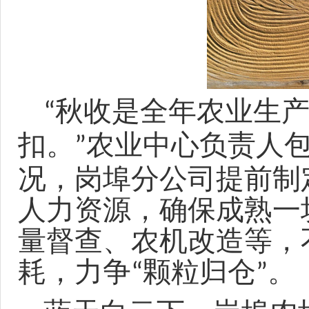
秋收是全年农业生
“
扣。
农业中心负责人
”
况，岗埠分公司
提前制
人力资源，确保成熟一
量督查、农机改造等
，
耗，
力争
颗粒归仓
。
“
”