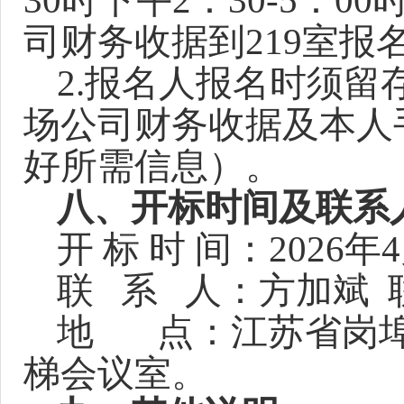
30时下午2：30-5：
司财务收据到21
9
室报
2.报名人报名时须
场公司财务收据及本人
好所需信息
）。
八、开标时间及联系
开
标 时 间：202
6
年
4
联
系 人：方加斌 联系
地
点：江苏省岗埠
梯会议室。