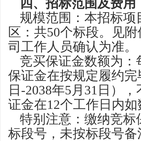
四、招标范围及费用
规模范围：本招标项
区：共
50
个
标段
。
见附
司
工作人员确认为准。
竞买
保证金数额为：
保证金
在按规定
履约
完
日-2038年5月31日）
，
证金在
12个工作日
内如
特别注意：缴纳
竞
标
标段号，未按标段号备