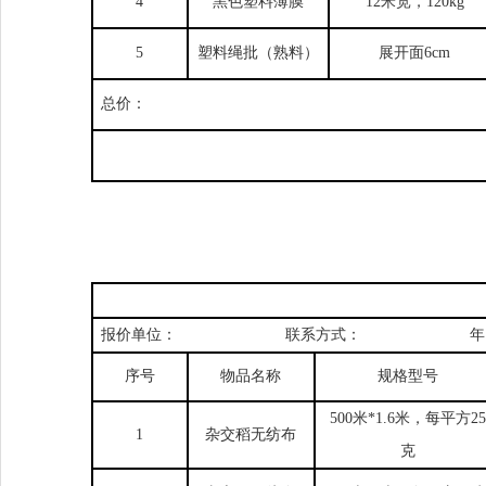
4
黑色塑料薄膜
1
2
米宽，
1
20
kg
5
塑料绳批（熟料）
展开面
6cm
总价：
报价单位：
联系方式：
年
序号
物品名称
规格型号
500
米
*
1.6
米，每平方
25
1
杂交稻无纺布
克