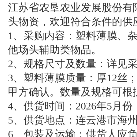
江苏省农垦农业发展股份有
头物资，欢迎符合条件的供
1、采购内容：
塑料
薄膜、
他场头辅助类物品。
2、规格尺寸及数量：详见
3
、塑料薄膜质量：厚
12
丝
甲方确认。数量及规格可根
4
、供货时间：
20
26
年
5
月份
5
、供货地点：连云港市海
6
、包装及运输：供货人应