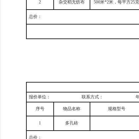
2
杂交稻无纺布
500
米
*
2
米，每平方
25
总价：
报价单位：
联系方式：
序号
物品名称
规格型号
1
多孔砖
总价：