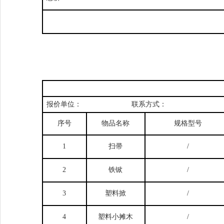
报价单位：
联系方式：
序号
物品名称
规格型号
1
扫帚
/
2
铁锨
/
3
塑料掀
/
4
塑料小摊木
/