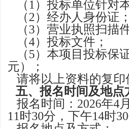
（
1
）投标单位针对
（
2
）经办人身份证
（
3
）营业执照扫描
（
4
）投标文件；
（
5）本
项目投标保
元）；
请将以上资料的复印
五、报名时间及地点
报名时间：
2026
年
4
11
时
30
分，下午
14
时
30
报名地点及方式：