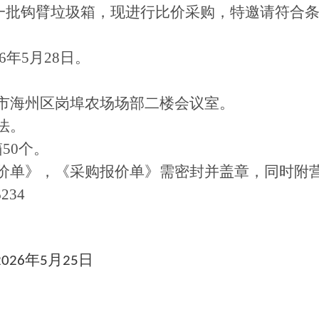
一批钩臂垃圾箱，现
进行比价采购，特邀请符合
26年5月
28
日。
。
市海州区岗埠农场场部二楼会议室
。
法。
50个
。
价单》，《采购报价单》需密封并盖章，同时附
6234
年
月
日
2026
5
25