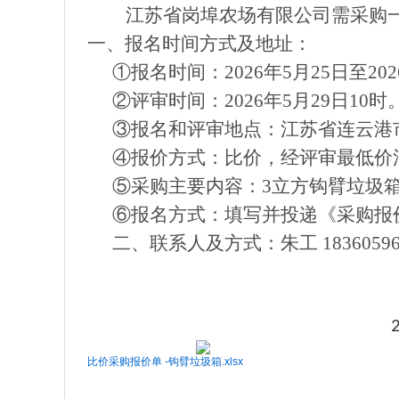
江苏省岗埠农场有限公司需采购
一、报名时间方式及地址：
①报名时间：2026年5月
25
日至
20
②评审时间：2026年5月
29
日
1
0
时
③报名和评审地点：
江苏省连云港
④报价方式：比价，经评审最低价
⑤
采购
主要内容：
3立方钩臂垃圾箱
⑥报名方式：
填写并投递《采购报
二、联系人及方式：
朱工
1836059
比价采购报价单 -钩臂垃圾箱.xlsx