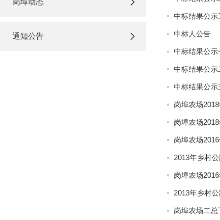
岗埠动态
中标结果公示
中标人公告
通知公告
中标结果公示
中标结果公示
中标结果公示
岗埠农场20
岗埠农场20
岗埠农场20
2013年乡村
岗埠农场20
2013年乡村
岗埠农场二总