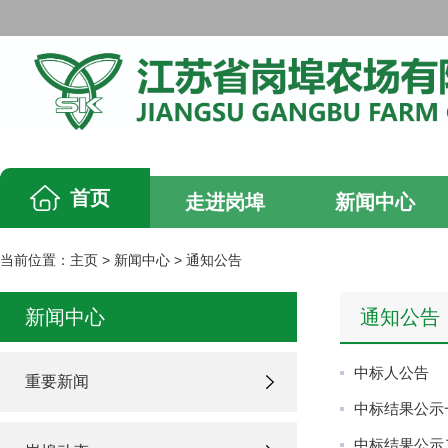
首页
走进岗埠
新闻中心
当前位置：
主页
>
新闻中心
>
通知公告
新闻中心
通知公告
中标人公告
重要新闻
中标结果公示
中标结果公示