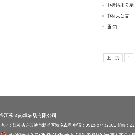
中标结果公示
中标人公告
通 知
上一页
1
©江苏省岗埠农场有限公司
地址：江苏省连云港市新浦区岗埠农场 电话：0518-87432001 邮编：222
苏公网安备 32070502010350号
苏ICP备20031582号
技术支持：