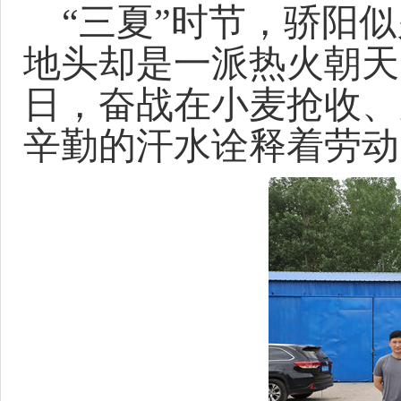
“
三夏
”
时节，骄阳似
地头却是一派热火朝天
日，奋战在小麦抢收、
辛勤的汗水诠释着劳动