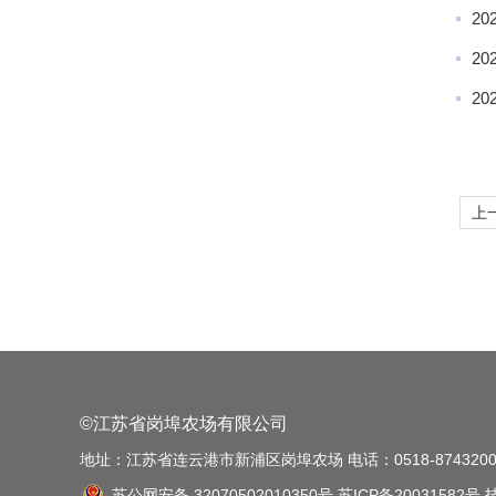
2
2
2
上
©江苏省岗埠农场有限公司
地址：江苏省连云港市新浦区岗埠农场 电话：0518-87432001
苏公网安备 32070502010350号
苏ICP备20031582号