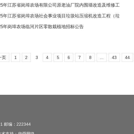
025年江苏省岗埠农场有限公司原老油厂院内围墙改造及维修工
025年江苏省岗埠农场社会事业项目垃圾站压缩机改造工程（垃
025年岗埠农场临河片区零散栽植地招标公告
一页
1
2
3
4
5
6
7
8
...
43
44
 邮编：222344
技术支持：华舜网络